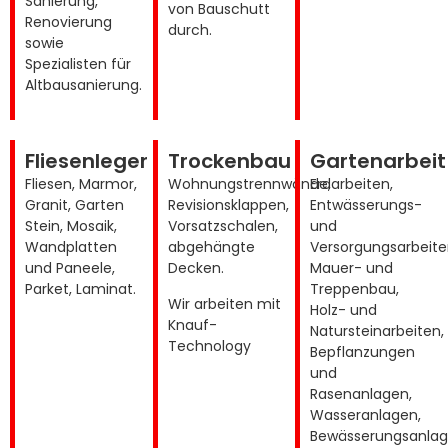
Sanierung,
von Bauschutt
Renovierung
durch.
sowie
Spezialisten für
Altbausanierung.
Fliesenleger
Trockenbau
Gartenarbeit
Fliesen, Marmor,
Wohnungstrennwände,
Erdarbeiten,
Granit, Garten
Revisionsklappen,
Entwässerungs-
Stein, Mosaik,
Vorsatzschalen,
und
Wandplatten
abgehängte
Versorgungsarbeite
und Paneele,
Decken.
Mauer- und
Parket, Laminat.
Treppenbau,
Wir arbeiten mit
Holz- und
Knauf-
Natursteinarbeiten,
Technology
Bepflanzungen
und
Rasenanlagen,
Wasseranlagen,
Bewässerungsanlag