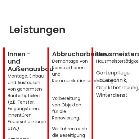
Leistungen
Innen -
Abbrucharbeiten
Hausmeisters
und
Demontage von
Hausmeistertätigke
Außenausbau
Konstruktionen
Gartenpflege,
und
Montage, Einbau
Haustechnik,
Kommunikationseinrichtungen.
und Austausch
Objektbetreuung
von genormten
Winterdienst.
Baufertigteilen
Vorbereitung
(z.B. Fenster,
von Objekten
Eingangstüren,
für die
Innentüren,
Renovierung.
Feuerschutztüren
usw.)
Wir führen auch
die Beseitigung